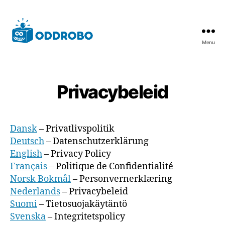
Menu
Oddrobo
Software
AB
Privacybeleid
Dansk
– Privatlivspolitik
Deutsch
– Datenschutzerklärung
English
– Privacy Policy
Français
– Politique de Confidentialité
Norsk Bokmål
– Personvernerklæring
Nederlands
– Privacybeleid
Suomi
– Tietosuojakäytäntö
Svenska
– Integritetspolicy